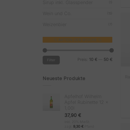
Sirup inkl. Glasspender
(1)
Wein und Co.
(15)
Weizenbier
(7)
%
AKTION DER WOCHE
%
Min.
Max.
Preis:
10 €
—
50 €
Filter
Preis
Preis
Ra
Neueste Produkte
Apfelhof Wilhelm
Apfel Rubinette 12 x
1,00l
37,90
€
inkl. 20% MwSt.
zzgl.
9,30
€
Pfand