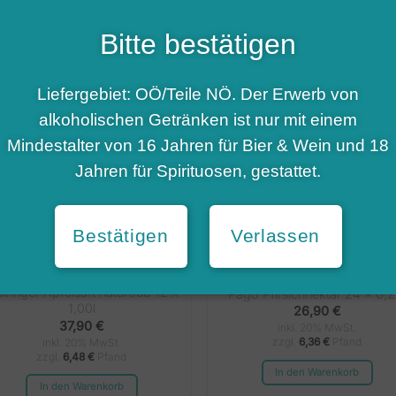
zzgl.
6,36
€
Pfand
inkl. 20% MwSt.
zzgl.
6,36
€
Pfand
Bitte bestätigen
In den Warenkorb
In den Warenkorb
Liefergebiet: OÖ/Teile NÖ. Der Erwerb von
alkoholischen Getränken ist nur mit einem
Mindestalter von 16 Jahren für Bier & Wein und 18
Jahren für Spirituosen, gestattet.
Bestätigen
Verlassen
ALLE
ALLE
iringer Apfelsaft naturtrüb 12 x
Pago Pfirsichnektar 24 x 0,2
1,00l
26,90
€
37,90
€
inkl. 20% MwSt.
zzgl.
6,36
€
Pfand
inkl. 20% MwSt.
zzgl.
6,48
€
Pfand
In den Warenkorb
In den Warenkorb