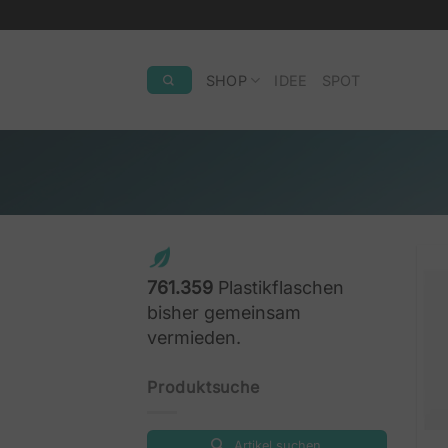
Zum
Inhalt
springen
SHOP
IDEE
SPOT
761.359
Plastikflaschen
bisher gemeinsam
vermieden.
Produktsuche
Artikel suchen