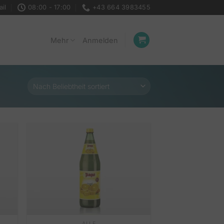
il
08:00 - 17:00
+43 664 3983455
Mehr
Anmelden
ALLE