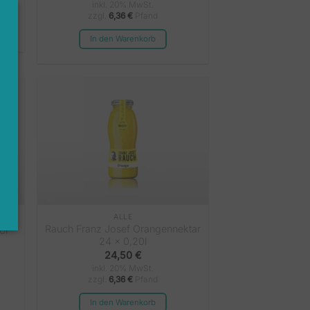
inkl. 20% MwSt.
zzgl.
6,36
€
Pfand
In den Warenkorb
ALLE
Rauch Franz Josef Orangennektar
0l
24 x 0,20l
24,50
€
inkl. 20% MwSt.
zzgl.
6,36
€
Pfand
In den Warenkorb