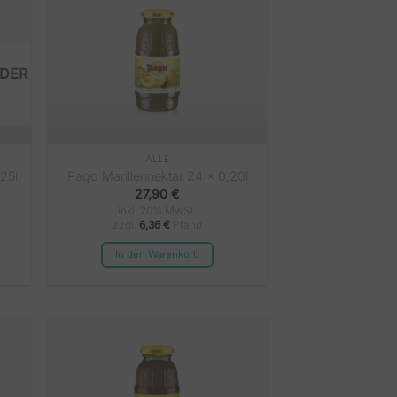
ALLE
25l
Pago Marillennektar 24 x 0,20l
27,90
€
inkl. 20% MwSt.
zzgl.
6,36
€
Pfand
In den Warenkorb