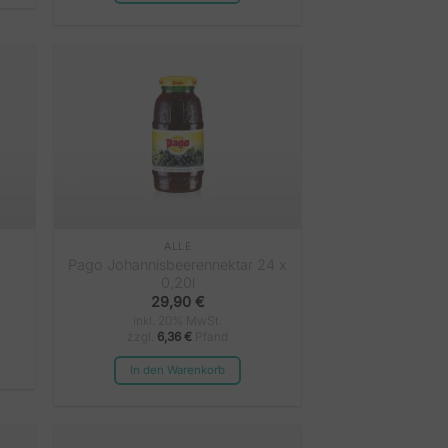
ALLE
Pago Johannisbeerennektar 24 x
0,20l
29,90
€
inkl. 20% MwSt.
zzgl.
6,36
€
Pfand
In den Warenkorb