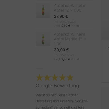
Apfelhof Wilhelm
Apfel 12 x 1,00l
37,90
€
inkl. 20% MwSt.
zzgl.
9,30
€
Pfand
Apfelhof Wilhelm
Apfel Marille 12 x
1,00l
R
39,90
€
inkl. 20% MwSt.
zzgl.
9,30
€
Pfand
Google Bewertung
Warst du mit Deiner letzten
Bestellung und unserem Service
zufrieden? Sei so nett und teile