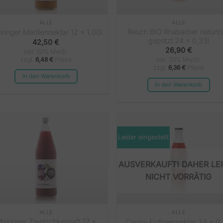
ALLE
ALLE
Rauch BIO Rhabarber naturtr
ringer Marillennektar 12 x 1,00l
gspritzt 24 x 0,33l
42,50
€
26,90
€
inkl. 20% MwSt.
zzgl.
6,48
€
Pfand
inkl. 20% MwSt.
zzgl.
6,36
€
Pfand
In den Warenkorb
In den Warenkorb
Leider eingestellt
NICHT VORRÄTIG
ALLE
ALLE
airinger Zwetschkensaft 12 x
Cappy Erdbeernektar 24 x 0,