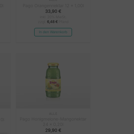
0l
Pago Orangennektar 12 x 1,00l
33,90
€
inkl. 20% MwSt.
zzgl.
6,48
€
Pfand
In den Warenkorb
ALLE
Pago Honigmelone-Mangonektar
0l
24 x 0,20l
29,90
€