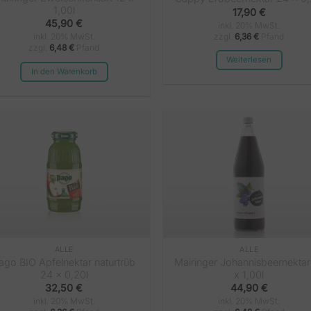
1,00l
17,90
€
45,90
€
inkl. 20% MwSt.
zzgl.
6,36
€
Pfand
inkl. 20% MwSt.
zzgl.
6,48
€
Pfand
Weiterlesen
In den Warenkorb
ALLE
ALLE
ago BIO Apfelnektar naturtrüb
Mairinger Johannisbeernektar
24 x 0,20l
x 1,00l
32,50
€
44,90
€
inkl. 20% MwSt.
inkl. 20% MwSt.