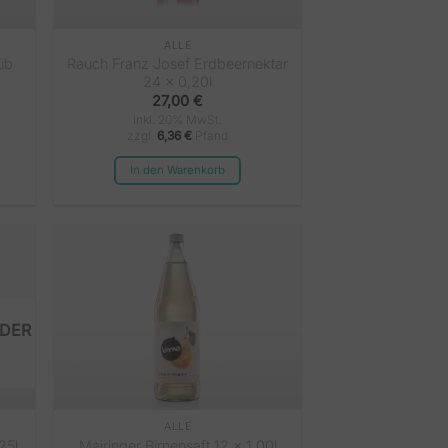
ALLE
üb
Rauch Franz Josef Erdbeernektar
24 x 0,20l
27,00
€
inkl. 20% MwSt.
zzgl.
6,36
€
Pfand
In den Warenkorb
ALLE
25l
Mairinger Birnensaft 12 x 1,00l