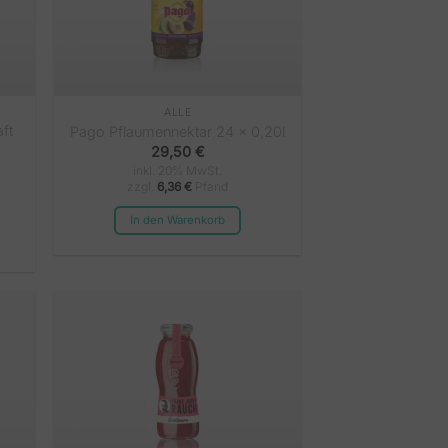
ALLE
ft
Pago Pflaumennektar 24 x 0,20l
29,50
€
inkl. 20% MwSt.
zzgl.
6,36
€
Pfand
In den Warenkorb