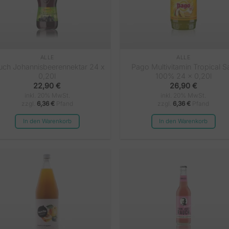
ALLE
ALLE
uch Johannisbeerennektar 24 x
Pago Multivitamin Tropical Sa
0,20l
100% 24 x 0,20l
22,90
€
26,90
€
inkl. 20% MwSt.
inkl. 20% MwSt.
zzgl.
6,36
€
Pfand
zzgl.
6,36
€
Pfand
In den Warenkorb
In den Warenkorb