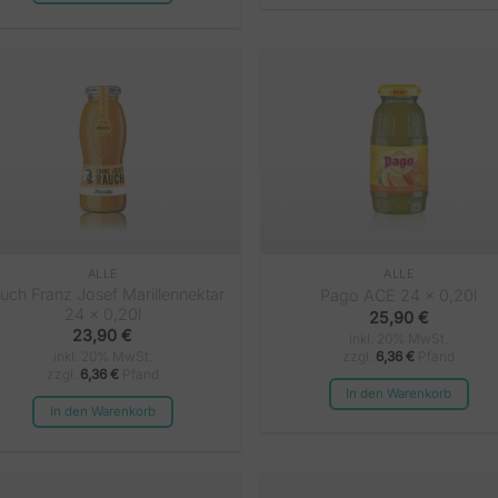
ALLE
ALLE
uch Franz Josef Marillennektar
Pago ACE 24 x 0,20l
24 x 0,20l
25,90
€
23,90
€
inkl. 20% MwSt.
zzgl.
6,36
€
Pfand
inkl. 20% MwSt.
zzgl.
6,36
€
Pfand
In den Warenkorb
In den Warenkorb