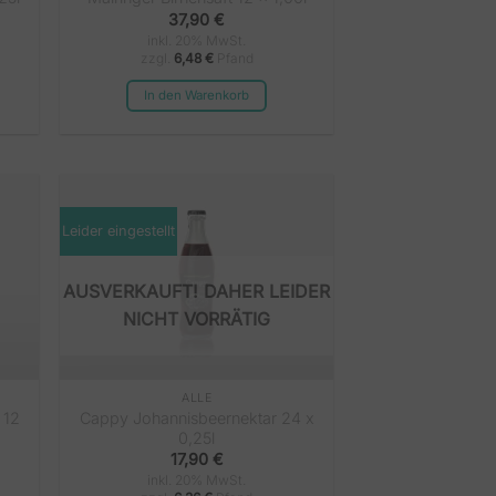
37,90
€
inkl. 20% MwSt.
zzgl.
6,48
€
Pfand
In den Warenkorb
Leider eingestellt
NICHT VORRÄTIG
ALLE
 12
Cappy Johannisbeernektar 24 x
0,25l
17,90
€
inkl. 20% MwSt.