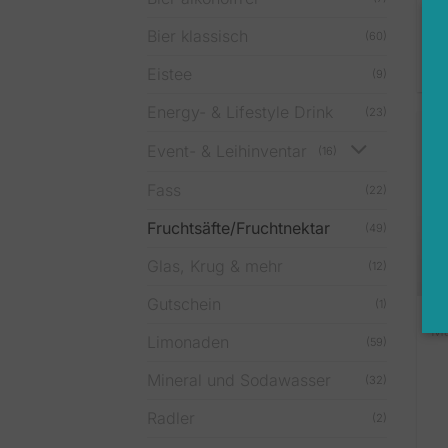
Bier klassisch
(60)
Eistee
(9)
Energy- & Lifestyle Drink
(23)
Event- & Leihinventar
(16)
Fass
(22)
Fruchtsäfte/Fruchtnektar
(49)
Glas, Krug & mehr
(12)
Gutschein
(1)
Ma
Limonaden
(59)
Mineral und Sodawasser
(32)
Radler
(2)