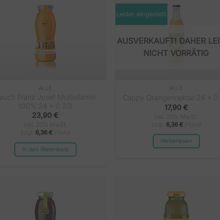
Leider eingestellt
NICHT VORRÄTIG
ALLE
ALLE
auch Franz Josef Multivitamin
Cappy Orangennektar 24 x 0,
100% 24 x 0,20l
17,90
€
23,90
€
inkl. 20% MwSt.
zzgl.
6,36
€
Pfand
inkl. 20% MwSt.
zzgl.
6,36
€
Pfand
Weiterlesen
In den Warenkorb