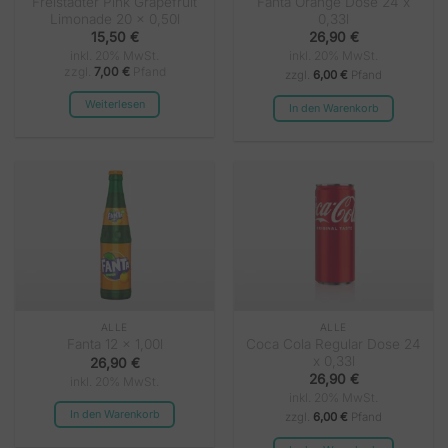
Freistädter Pink Grapefruit
Fanta Orange Dose 24 x
Limonade 20 x 0,50l
0,33l
15,50
€
26,90
€
inkl. 20% MwSt.
inkl. 20% MwSt.
zzgl.
7,00
€
Pfand
zzgl.
6,00 €
Pfand
Weiterlesen
In den Warenkorb
ALLE
ALLE
Coca Cola Regular Dose 24
Fanta 12 x 1,00l
x 0,33l
26,90
€
26,90
€
inkl. 20% MwSt.
inkl. 20% MwSt.
In den Warenkorb
zzgl.
6,00 €
Pfand