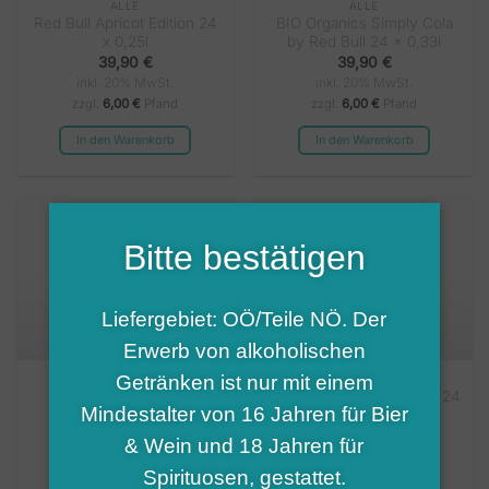
ALLE
ALLE
Red Bull Apricot Edition 24
BIO Organics Simply Cola
x 0,25l
by Red Bull 24 x 0,33l
39,90
€
39,90
€
inkl. 20% MwSt.
inkl. 20% MwSt.
zzgl.
6,00 €
Pfand
zzgl.
6,00 €
Pfand
In den Warenkorb
In den Warenkorb
Bitte bestätigen
Liefergebiet: OÖ/Teile NÖ. Der
Erwerb von alkoholischen
Getränken ist nur mit einem
ALLE
ALLE
Libella Orangenlimonade 24
Sprite 12 x 1,00l
Mindestalter von 16 Jahren für Bier
x 0,33l
26,90
€
17,90
€
inkl. 20% MwSt.
& Wein und 18 Jahren für
inkl. 20% MwSt.
zzgl.
6,36
€
Pfand
In den Warenkorb
Spirituosen, gestattet.