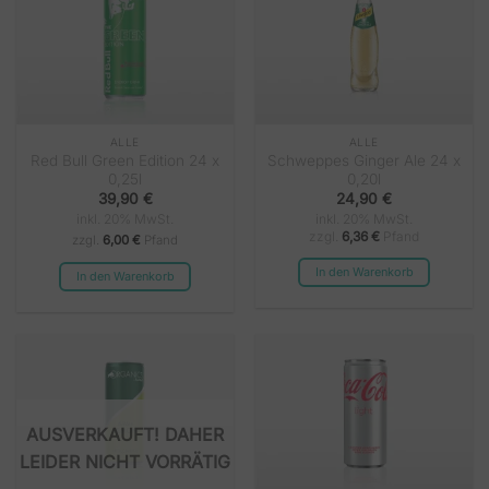
ALLE
ALLE
Red Bull Green Edition 24 x
Schweppes Ginger Ale 24 x
0,25l
0,20l
39,90
€
24,90
€
inkl. 20% MwSt.
inkl. 20% MwSt.
zzgl.
6,36
€
Pfand
zzgl.
6,00 €
Pfand
In den Warenkorb
In den Warenkorb
NICHT VORRÄTIG