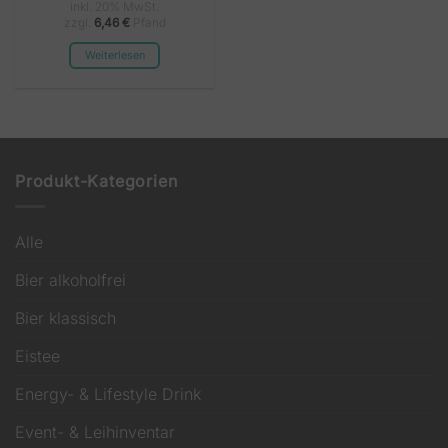
inkl. 20% MwSt.
zzgl.
6,46
€
Pfand
Weiterlesen
Produkt-Kategorien
Alle
Bier alkoholfrei
Bier klassisch
Eistee
Energy- & Lifestyle Drink
Event- & Leihinventar