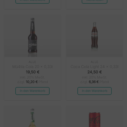
ALLE
ALLE
Mü4tla Cola 20 x 0,33l
Coca Cola Light 24 x 0,33l
19,50
€
24,50
€
inkl. 20% MwSt.
inkl. 20% MwSt.
zzgl.
10,20
€
Pfand
zzgl.
6,36
€
Pfand
In den Warenkorb
In den Warenkorb