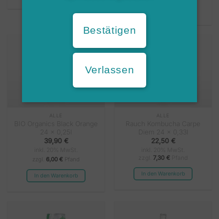
In den Warenkorb
Bestätigen
Verlassen
ALLE
ALLE
BIO Organics Black Orange
Rauch Kombucha Carpe
24 x 0,25l
Diem 24 x 0,33l
39,90
€
22,50
€
inkl. 20% MwSt.
inkl. 20% MwSt.
zzgl.
7,30
€
Pfand
zzgl.
6,00 €
Pfand
In den Warenkorb
In den Warenkorb