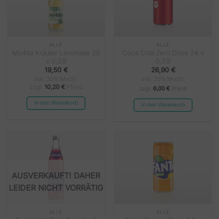
ALLE
ALLE
Mü4tla Kräuter Limonade 20
Coca Cola Zero Dose 24 x
x 0,33l
0,33l
19,50
€
26,90
€
inkl. 20% MwSt.
inkl. 20% MwSt.
zzgl.
10,20
€
Pfand
zzgl.
6,00 €
Pfand
In den Warenkorb
In den Warenkorb
NICHT VORRÄTIG
ALLE
ALLE