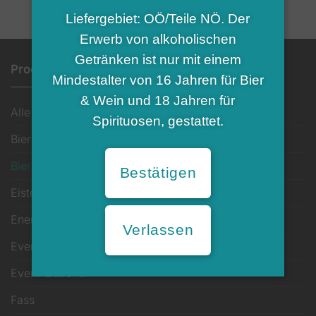
Liefergebiet: OÖ/Teile NÖ. Der
Erwerb von alkoholischen
Getränken ist nur mit einem
Produkt-Kategorien
Mindestalter von 16 Jahren für Bier
& Wein und 18 Jahren für
Alle
Spirituosen, gestattet.
Bier alkoholfrei
Bier klassisch
Bestätigen
Eistee
Energy- & Lifestyle Drink
Verlassen
Event- & Leihinventar
Event-Zubehör
Fass