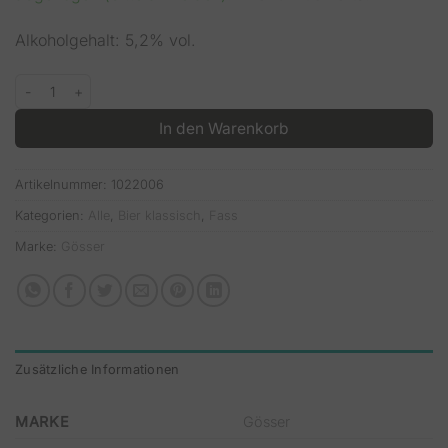
Alkoholgehalt: 5,2% vol.
Gösser Märzen 50l Fass Menge
In den Warenkorb
Artikelnummer:
1022006
Kategorien:
Alle
,
Bier klassisch
,
Fass
Marke:
Gösser
Zusätzliche Informationen
MARKE
Gösser