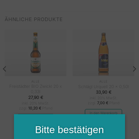
ÄHNLICHE PRODUKTE
ALLE
ALLE
Freistädter BIO Zwickl 20 x
Schlägl Urquell 20 x 0,50l
0,33l
33,90
€
27,90
€
inkl. 20% MwSt.
zzgl.
7,00
€
Pfand
inkl. 20% MwSt.
zzgl.
10,20
€
Pfand
In den Warenkorb
In den Warenkorb
Bitte bestätigen