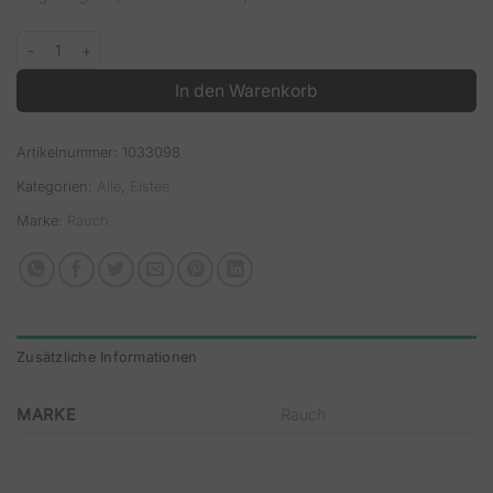
Rauch BIO Apfel gespritzt x 0,33l Menge
In den Warenkorb
Artikelnummer:
1033098
Kategorien:
Alle
,
Eistee
Marke:
Rauch
Zusätzliche Informationen
MARKE
Rauch