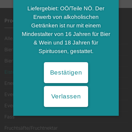
Liefergebiet: OÖ/Teile NÖ. Der
Erwerb von alkoholischen
Produkt-Kategorien
Getränken ist nur mit einem
Mindestalter von 16 Jahren für Bier
Alle
& Wein und 18 Jahren für
Bier alkoholfrei
Spirituosen, gestattet.
Bier klassisch
Eistee
Bestätigen
Energy- & Lifestyle Drink
Event- & Leihinventar
Verlassen
Event-Zubehör
Fass
Fruchtsäfte/Fruchtnektar