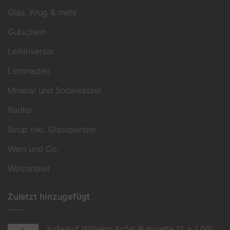
Glas, Krug & mehr
Gutschein
Leihinventar
Limonaden
Mineral und Sodawasser
Radler
Sirup inkl. Glasspender
Wein und Co.
Weizenbier
Zuletzt hinzugefügt
Apfelhof Wilhelm Apfel Rubinette 12 x 1,00l