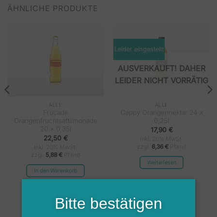
ÄHNLICHE PRODUKTE
Leider eingestellt
NICHT VORRÄTIG
ALLE
ALLE
Frucade
Cappy Orangennektar 24 x
Orangenfruchtsaftlimonade
0,25l
20 x 0,35l
17,90
€
22,50
€
inkl. 20% MwSt.
zzgl.
6,36
€
Pfand
inkl. 20% MwSt.
zzgl.
5,88
€
Pfand
Weiterlesen
In den Warenkorb
Bitte bestätigen