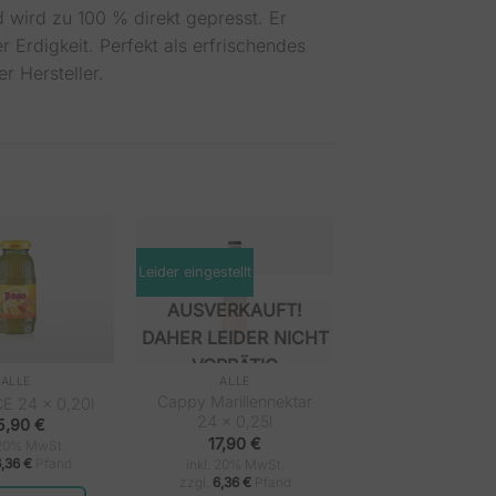
d wird zu 100 % direkt gepresst. Er
 Erdigkeit. Perfekt als erfrischendes
r Hersteller.
Leider eingestellt
NICHT
VORRÄTIG
ALLE
ALLE
Cappy Marillennektar
E 24 x 0,20l
24 x 0,25l
5,90
€
17,90
€
 20% MwSt.
6,36
€
Pfand
inkl. 20% MwSt.
zzgl.
6,36
€
Pfand