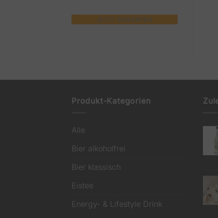
zzgl.
6,36
€
Pfand
zzgl.
6,48
€
Pfand
JETZT BEWERTEN
In den Warenkorb
Weiterlesen
Produkt-Kategorien
Zul
Alle
Bier alkoholfrei
Bier klassisch
Eistee
Energy- & Lifestyle Drink