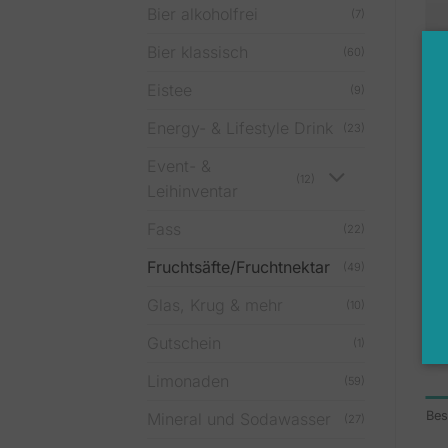
Bier alkoholfrei
(7)
Bier klassisch
(60)
Eistee
(9)
Energy- & Lifestyle Drink
(23)
Event- &
(12)
Leihinventar
Fass
(22)
Fruchtsäfte/Fruchtnektar
(49)
Glas, Krug & mehr
(10)
Gutschein
(1)
Limonaden
(59)
Bes
Mineral und Sodawasser
(27)