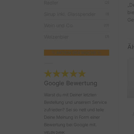
Radler
(2)
„D
bi
Sirup inkl. Glasspender
(1)
Get
Wein und Co.
(17)
Weizenbier
(7)
Ä
%
AKTION DER WOCHE
%
Google Bewertung
NICHT
Warst du mit Deiner letzten
VORRÄTIG
Bestellung und unserem Service
ALLE
ALLE
Rauch
Pago
zufrieden? Sei so nett und teile
Johannisbeerennektar
Johannisbeerennektar
Deine Meinung in Form einer
24 x 0,20l
12 x 1,00l
Bewertung bei Google mit.
22,90
€
27,00
€
inkl. 20% MwSt.
inkl. 20% MwSt.
VIELEN DANK