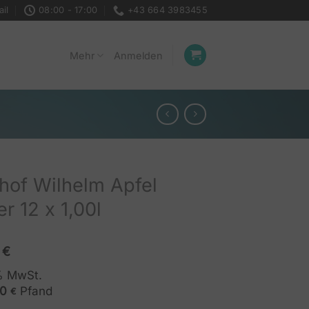
il
08:00 - 17:00
+43 664 3983455
Mehr
Anmelden
hof Wilhelm Apfel
r 12 x 1,00l
0
€
0% MwSt.
30
Pfand
€