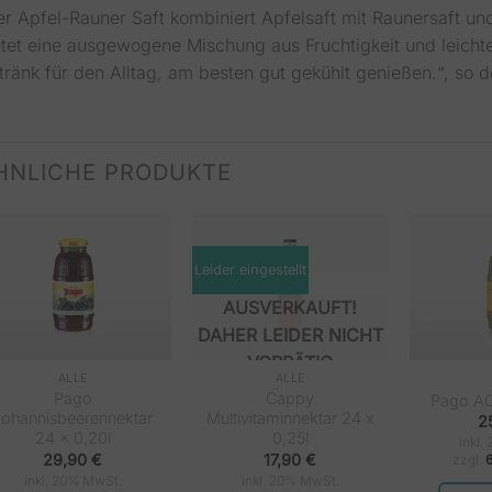
er Apfel-Rauner Saft kombiniert Apfelsaft mit Raunersaft un
etet eine ausgewogene Mischung aus Fruchtigkeit und leichter
ränk für den Alltag, am besten gut gekühlt genießen.“, so de
HNLICHE PRODUKTE
Leider eingestellt
NICHT
VORRÄTIG
ALLE
ALLE
Pago
Cappy
Pago AC
Johannisbeerennektar
Multivitaminnektar 24 x
2
24 x 0,20l
0,25l
inkl.
29,90
€
17,90
€
zzgl.
inkl. 20% MwSt.
inkl. 20% MwSt.