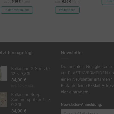
zzgl.
6,36
€
Pfand
zzgl.
6,36
€
Pfand
In de
In den Warenkorb
Weiterlesen
etzt hinzugefügt
Newsletter
Du möchtest Neuigkeiten r
Kolkmann G`Spritzter
um PLASTIKVERMEIDEN üb
12 x 0,33l
einen Newsletter erfahren?
34,90
€
Einfach deine E-Mail Adres
inkl. 20% MwSt.
hier eintragen:
Kolkmann Sepp
Sommerspritzer 12 x
0,33l
Newsletter-Anmeldung:
34,90
€