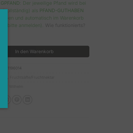
GPFAND
: Der jeweilige Pfand wird bei
 (vollständig) als
PFAND-GUTHABEN
rieben und automatisch im Warenkorb
n (bitte anmelden).
Wie funktionierts?
ilhelm Apfel Rauner 12 x 1,00l Menge
In den Warenkorb
mer:
1196014
:
Alle
,
Fruchtsäfte/Fruchtnektar
elhof Wilhelm