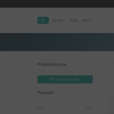
Zum
Inhalt
springen
SHOP
IDEE
SPOT
Produktsuche
Artikel suchen
Produkt
Alle
(249)