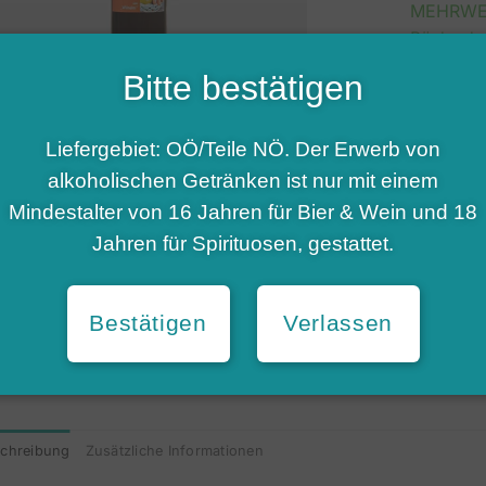
MEHRWE
Rückgabe
gutgesch
Bitte bestätigen
abgezoge
Apfelhof W
Liefergebiet: OÖ/Teile NÖ. Der Erwerb von
alkoholischen Getränken ist nur mit einem
Mindestalter von 16 Jahren für Bier & Wein und 18
Jahren für Spirituosen, gestattet.
Artikelnum
Kategorien
Marke:
Apf
Bestätigen
Verlassen
chreibung
Zusätzliche Informationen