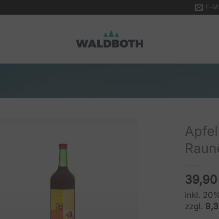
E-Ma
Apfel
Raune
39,9
inkl. 2
zzgl.
9,