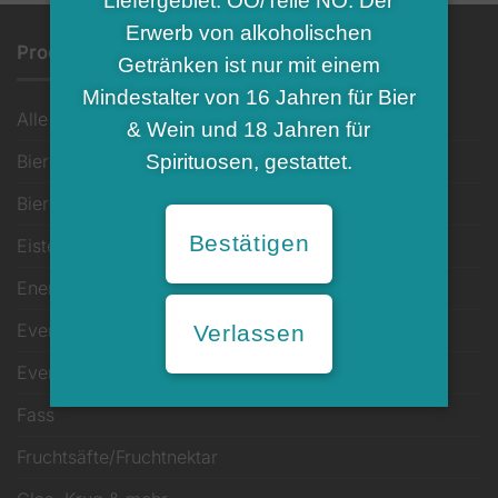
Liefergebiet: OÖ/Teile NÖ. Der
Erwerb von alkoholischen
Produkt-Kategorien
Getränken ist nur mit einem
Mindestalter von 16 Jahren für Bier
Alle
& Wein und 18 Jahren für
Spirituosen, gestattet.
Bier alkoholfrei
Bier klassisch
Bestätigen
Eistee
Energy- & Lifestyle Drink
Event- & Leihinventar
Verlassen
Event-Zubehör
Fass
Fruchtsäfte/Fruchtnektar