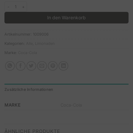
Fanta 12 x 1,00l Menge
In den Warenkorb
Artikelnummer:
1009006
Kategorien:
Alle
,
Limonaden
Marke:
Coca-Cola
Zusätzliche Informationen
MARKE
Coca-Cola
ÄHNLICHE PRODUKTE