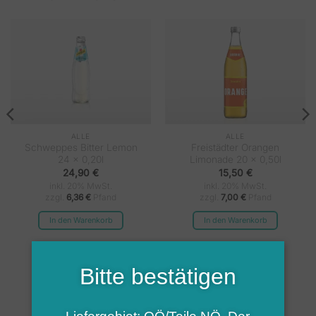
ALLE
ALLE
Schweppes Bitter Lemon
Freistädter Orangen
24 x 0,20l
Limonade 20 x 0,50l
24,90
€
15,50
€
inkl. 20% MwSt.
inkl. 20% MwSt.
zzgl.
6,36
€
Pfand
zzgl.
7,00
€
Pfand
In den Warenkorb
In den Warenkorb
Bitte bestätigen