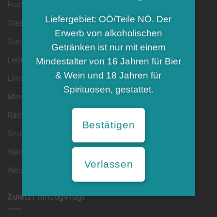
Fruchtsäfte/Fruchtnektar
Liefergebiet: OÖ/Teile NÖ. Der
Glas, Krug & mehr
Erwerb von alkoholischen
Gutschein
Getränken ist nur mit einem
Leihinventar
Mindestalter von 16 Jahren für Bier
& Wein und 18 Jahren für
Limonaden
Spirituosen, gestattet.
Mineral und Sodawasser
Radler
Bestätigen
Sirup inkl. Glasspender
Wein und Co.
Verlassen
Weizenbier
Zuletzt hinzugefügt